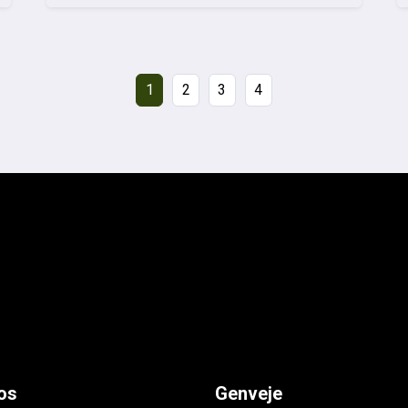
1
2
3
4
os
Genveje